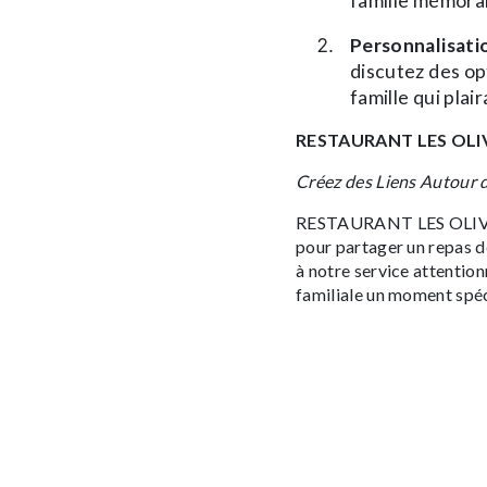
famille mémora
Personnalisati
discutez des op
famille qui plai
RESTAURANT LES OLIVIE
Créez des Liens Autour 
RESTAURANT LES OLIVIER
pour partager un repas de
à notre service attentio
familiale un moment spéc
table et créer des souv
OLIVIERS.
EN SAVOIR PL