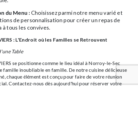
ble.
on du Menu :
Choisissez parmi notre menu varié et
tions de personnalisation pour créer un repas de
ra à tous les convives.
RS : L'Endroit où les Familles se Retrouvent
d'une Table
S se positionne comme le lieu idéal à Norroy-le-Sec
 famille inoubliable en famille. De notre cuisine délicieuse
nné, chaque élément est conçu pour faire de votre réunion
ial. Contactez-nous dès aujourd'hui pour réserver votre
enirs autour d'un repas de famille à RESTAURANT LES
US
CONTACTEZ-NOUS