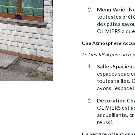
Menu Varié :
Not
toutes les préf
des pâtes savo
OLIVIERS a quel
Une Atmosphère Accue
Le Lieu Idéal pour un rep
Salles Spacieus
espaces spacieux
toutes tailles.
avons l'espace 
Décoration Cha
OLIVIERS est a
accueillante, cr
réussi.
Un Service Attentionné